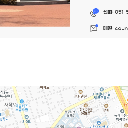
전화
: 051-
메일
: cou