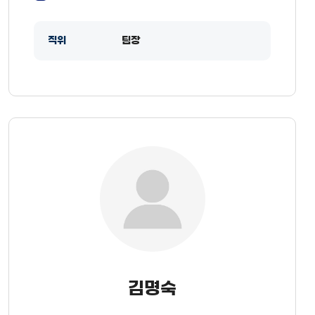
직위
팀장
김명숙