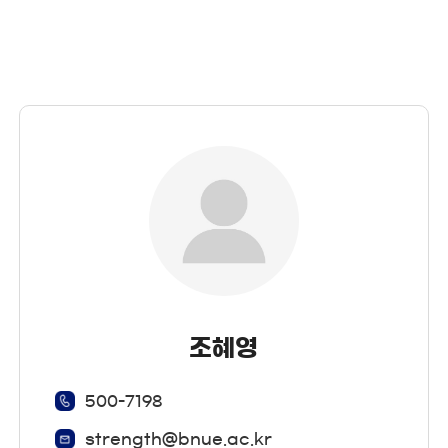
조혜영
500-7198
strength@bnue.ac.kr