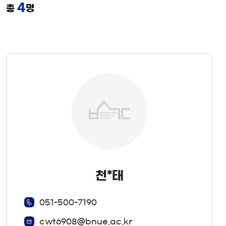
4
총
명
천*태
051-500-7190
cwt6908@bnue.ac.kr