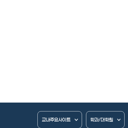
부산교육대학교
윤리교육과
교내주요사이트
학과/대학원
영문
국어교육과